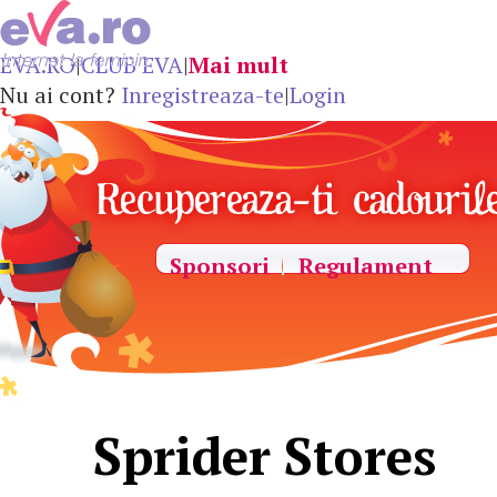
EVA.RO
|
CLUB EVA
|
Mai mult
Nu ai cont?
Inregistreaza-te
|
Login
Sponsori
Regulament
Sprider Stores