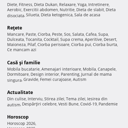
Diete
Fitness
Dieta Dukan
Relaxare
Yoga
Intretinere
,
,
,
,
,
,
Aerobic
Exercitii abdomen
Nutritie
Dieta de slabit
Dieta
,
,
,
,
Silueta
Dieta ketogenica
Sala de acasa
disociata
,
,
,
Reţete
Mancare
Paste
Ciorba
Peste
Sos
Salata
Cafea
Supa
,
,
,
,
,
,
,
,
Dulceata
Tocanita
Cocktail
Supa crema
Aperitive
Desert
,
,
,
,
,
,
Maioneza
Pilaf
Ciorba perisoare
Ciorba pui
Ciorba burta
,
,
,
,
,
Ce mancam azi
Casă şi familie
Mobila bucatarie
Amenajari interioare
Mobila
Canapele
,
,
,
,
Dormitoare
Design interior
Parenting
Jurnal de mama
,
,
,
Gravide
Femei curajoase
Autism
singura
,
,
,
Actualitate
Din culise
Interviu
Stirea zilei
Tema zilei
Iesirea din
,
,
,
,
Despărţiri celebre
Vesti Bune
Covid-19
Pandemie
autism
,
,
,
,
Horoscop
Horoscop 2026
,