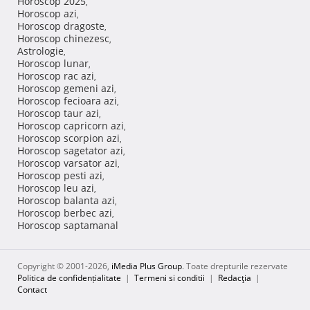
Horoscop 2025
,
Horoscop azi
,
Horoscop dragoste
,
Horoscop chinezesc
,
Astrologie
,
Horoscop lunar
,
Horoscop rac azi
,
Horoscop gemeni azi
,
Horoscop fecioara azi
,
Horoscop taur azi
,
Horoscop capricorn azi
,
Horoscop scorpion azi
,
Horoscop sagetator azi
,
Horoscop varsator azi
,
Horoscop pesti azi
,
Horoscop leu azi
,
Horoscop balanta azi
,
Horoscop berbec azi
,
Horoscop saptamanal
Copyright © 2001-2026,
iMedia Plus Group
. Toate drepturile rezervate
Politica de confidențialitate
|
Termeni si conditii
|
Redacţia
|
Contact