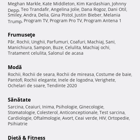
Meghan Markle
Kate Middleton
Kim Kardashian
Johnny
,
,
,
Teo Trandafir
Angelina Jolie
Dana Rogoz
Dani Otil
Depp
,
,
,
,
,
Smiley
Andra
Delia
Gina Pistol
Justin Bieber
Melania
,
,
,
,
,
Program TV
Program Pro TV
Program Antena 1
Trump
,
,
,
Frumuseţe
Păr
Rochii
Unghii
Parfumuri
Coafuri
Machiaj
Sani
,
,
,
,
,
,
,
Manichiura
Sampon
Buze
Celulita
Machiaj ochi
,
,
,
,
,
Tratament celulita
Salonul de acasa
,
Modă
Rochii
Rochii de seara
Rochii de mireasa
Costume de baie
,
,
,
,
Pantofi
Rochii elegante
Inele de logodna
Verighete
,
,
,
,
Ochelari de soare
Tendinte 2020
,
Sănătate
Sarcina
Ceaiuri
Inima
Psihologie
Ginecologie
,
,
,
,
,
Stomatologie
Colesterol
Anticonceptionale
Test sarcina
,
,
,
,
Cardiologie
Oftalmologie
Avort
Ceai verde
HIV
Ortopedie
,
,
,
,
,
,
Psihiatrie
Dietă & Fitness