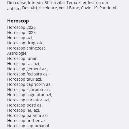
Din culise
Interviu
Stirea zilei
Tema zilei
Iesirea din
,
,
,
,
Despărţiri celebre
Vesti Bune
Covid-19
Pandemie
autism
,
,
,
,
Horoscop
Horoscop 2026
,
Horoscop 2025
,
Horoscop azi
,
Horoscop dragoste
,
Horoscop chinezesc
,
Astrologie
,
Horoscop lunar
,
Horoscop rac azi
,
Horoscop gemeni azi
,
Horoscop fecioara azi
,
Horoscop taur azi
,
Horoscop capricorn azi
,
Horoscop scorpion azi
,
Horoscop sagetator azi
,
Horoscop varsator azi
,
Horoscop pesti azi
,
Horoscop leu azi
,
Horoscop balanta azi
,
Horoscop berbec azi
,
Horoscop saptamanal